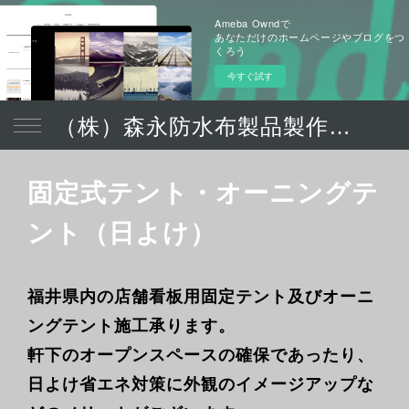
Ameba Owndで
あなただけのホームページやブログをつ
くろう
今すぐ試す
（株）森永防水布製品製作所 【福井の老舗】創業１７１５年
固定式テント・オーニングテ
ント（日よけ）
福井県内の店舗看板用固定テント及びオーニ
ングテント施工承ります。
軒下のオープンスペースの確保であったり、
日よけ省エネ対策に外観のイメージアップな